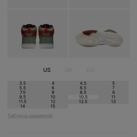
US
UK
EU
NIKE SB DUNK HIGH WALK THE
DOG
3.5
4
4.5
5
5.5
6
6.5
7
7.5
8
8.5
9
9.5
10
10.5
11
11.5
12
12.5
13
14
15
Таблица размеров