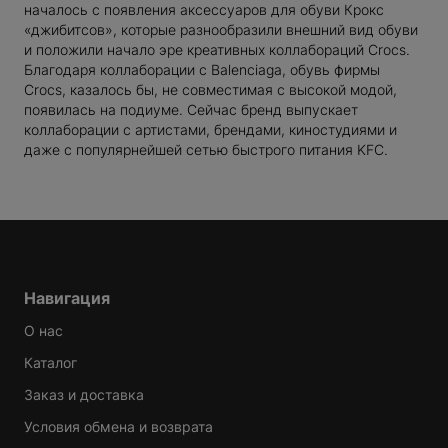
началось с появления аксессуаров для обуви Крокс
«джибитсов», которые разнообразили внешний вид обуви
и положили начало эре креативных коллабораций Crocs.
Благодаря коллаборации с Balenciaga, обувь фирмы
Сrocs, казалось бы, не совместимая с высокой модой,
появилась на подиуме. Сейчас бренд выпускает
коллаборации с артистами, брендами, киностудиями и
P
даже с популярнейшей сетью быстрого питания KFC.
TTON
RGIELA
 MARIO
TOY
XX
UP
Навигация
О нас
NCE
Каталог
Заказ и доставка
Условия обмена и возврата