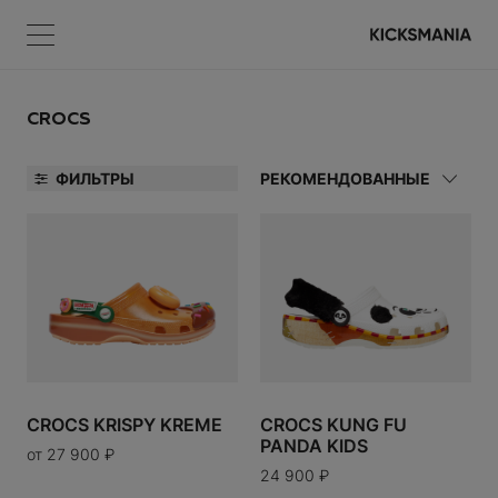
Меню
КОРЗИНА
Меню
ВОЙТИ
CROCS
ФИЛЬТРЫ
РЕКОМЕНДОВАННЫЕ
НЕТ ТОВАРОВ
А
Регистрация
УАРЫ
ВОЙТИ
CROCS KRISPY KREME
CROCS KUNG FU
PANDA KIDS
от
27 900
₽
Забыли пароль?
24 900
₽