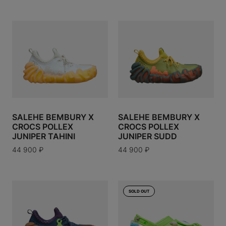
ERE
N
RESERVED
CO
PIGUET
SALEHE BEMBURY X
SALEHE BEMBURY X
CROCS POLLEX
CROCS POLLEX
A
JUNIPER TAHINI
JUNIPER SUDD
44 900
₽
44 900
₽
Y WORKS
SOLD OUT
OYAL CHILD
ENETA