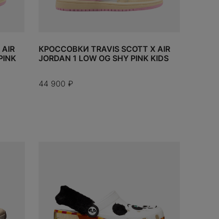
Забыли пароль?
W
WHOOP
Wilson
Y
 AIR
КРОССОВКИ TRAVIS SCOTT X AIR
PINK
JORDAN 1 LOW OG SHY PINK KIDS
Yeezy
KAMOTO
44 900
₽
o
ДОБАВИ