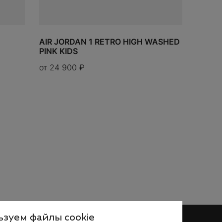
AIR JORDAN 1 RETRO HIGH WASHED
PINK KIDS
от
24 900
₽
зуем файлы cookie