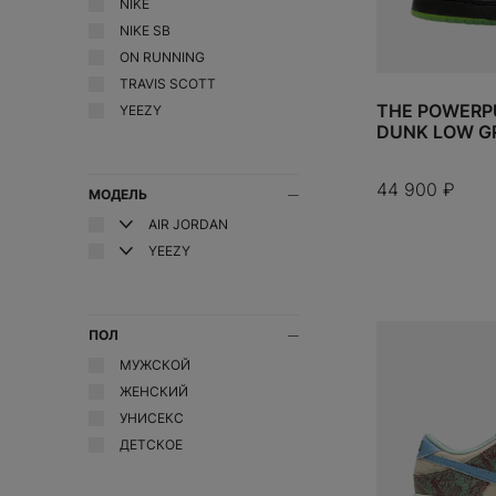
UGG
NIKE
BEARBRICK
Crocs
NIKE SB
Vans
Bicycle
ON RUNNING
D
Yeezy
Birth of Royal Child
TRAVIS SCOTT
Dior
THE POWERPU
YEEZY
Bottega Veneta
Drew
DUNK LOW G
Burberry
F
Fear of God
44 900
₽
МОДЕЛЬ
FENTY BEAUTY
AIR JORDAN
Fragment Design
YEEZY
G
Gentle Monster
Gisou
ПОЛ
GORE-TEX
МУЖСКОЙ
Goyard
ЖЕНСКИЙ
H
УНИСЕКС
Hermes
ДЕТСКОЕ