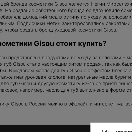
цей бренда косметики Gisou является Негин Мирсалехи,
. На создание собственного бренда ее вдохновило семе
добавляла домашний мед в рутину по уходу за волосами
льным. Подписчики Негин заинтересовались секретами 
у, чтобы создать бренд уходовой косметики Gisou.
осметики Gisou стоит купить?
sou представлена продуктами по уходу за волосами – м
ля губ Gisou стало настоящим хитом продаж, так как бы
бы. В медовом масле для губ Gisou с эффектом блеска 
 также гиалуроновая кислота, натуральные масла бурити 
 для губ Gisou и другую косметику из-за ее приятнейше
паковок, например, масло для губ выполнено в форме с
тику Gisou в России можно в оффлайн и интернет-магаз