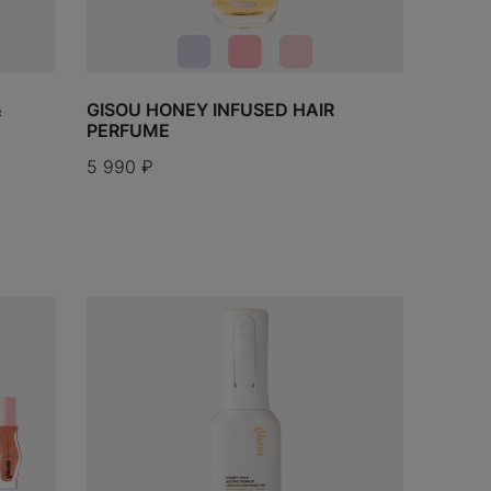
Забыли пароль?
W
WHOOP
Wilson
Y
&
GISOU HONEY INFUSED HAIR
PERFUME
Yeezy
5 990
₽
KAMOTO
o