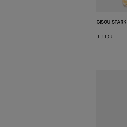
DISNEY
Мы всегда рады ви
DOLCE & GABBANA
сделать ваш перв
DREW
Оставьте свою эле
GISOU SPARK
FEAR OF GOD
промокод на
скид
FENTY BEAUTY
FRAGMENT DESIGN
9 990
₽
GENTLE MONSTER
GISOU
GLOWERY
Даю согласие на
об
GORE-TEX
GOYARD
ПОДПИС
HAUS LABS BY LADY GAGA
HERMES
ДОБАВИТЬ
HOURGLASS
IZIPIZI
JACQUEMUS
JACQUES MARIE MAGE
JADED LONDON
KAWS