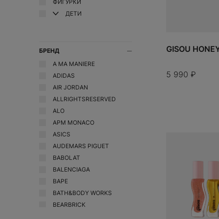
UGG
ФИГУРКИ
BEARBRICK
Crocs
ДЕТИ
Vans
Bicycle
D
Yeezy
Birth of Royal Child
Dior
GISOU HONEY 
Bottega Veneta
БРЕНД
Drew
A MA MANIERE
Burberry
F
5 990
₽
ADIDAS
Fear of God
AIR JORDAN
FENTY BEAUTY
ALLRIGHTSRESERVED
Fragment Design
ALO
G
APM MONACO
Gentle Monster
ASICS
Gisou
AUDEMARS PIGUET
GORE-TEX
BABOLAT
BALENCIAGA
Goyard
BAPE
H
BATH&BODY WORKS
Hermes
BEARBRICK
BICYCLE