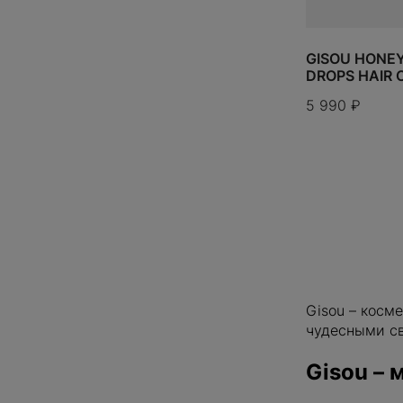
KITH
KODAK
ИТОГО:
TODO 10$
KOSAS
GISOU HONE
DROPS HAIR O
LEGO
LOEWE
5 990
₽
LONGCHAMP
LOUIS VUITTON
MAISON MARGIELA
MAKEUP BY MARIO
MEDICOM TOY
MIGHTY JAXX
MILK MAKEUP
MIU MIU
NEW BALANCE
Gisou – косм
NEW ERA
чудесными св
NIKE
NIKE SB
Gisou – 
OFF-WHITE
ON RUNNING