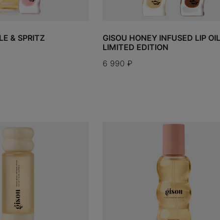
ОТМЕНИТЬ ЗАКАЗ
деть вас на нашем сайте и хотим
ый опыт особенным
РАЗМЕР:
---
ктронную почту и получите
LE & SPRITZ
GISOU HONEY INFUSED LIP OI
ЦВЕТ:
---
ку 5%
на первый заказ
LIMITED EDITION
Вы уверены, что хотите отменить заказ?
Деньги будут возвращены в течение 1-10
6 990
₽
дней, в зависимости от Вашего банка.
Спасибо, заявка отправлена, мы свяжемся с
ПРИМЕНИТЬ
вами в ближайшее время, если звонка или
сообщения не поступило, свяжитесь с нами
Нажимая кнопку, я даю согласие на обработку
удобным для вас способом.
моих персональных данных и соглашаюсь с
работку персональных данных
Информация будет отправлена на Ваш e-
Условиями использования
и
Политикой
Да, отменить
ПРИМЕНИТЬ
ПРИМЕНИТЬ
Нет, я передумал(а)
Телефон:
+7 (495) 090-00-90
Нажимая кнопку, я даю согласие на обработку
mail
конфиденциальности
.
моих персональных данных и соглашаюсь с
noreply@kicksmania.ru
АТЬСЯ
Условиями использования
и
Политикой
Информация будет послана на Ваш новый
Новый пароль будет отправлен на Ваш e-
конфиденциальности
.
электронный адрес
mail
ПРОДОЛЖИТЬ ПОКУПКИ
ДОБАВИТЬ
СДЕЛАТЬ ЗАКАЗ
Размер:
---
СДЕЛАТЬ ЗАКАЗ