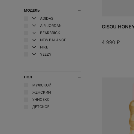
BIRTH OF ROYAL CHILD
МОДЕЛЬ
BOTTEGA VENETA
ADIDAS
BOYHOOD
AIR JORDAN
GISOU HONEY 
BRAVEST STUDIOS
BEARBRICK
BUKOWSKI
NEW BALANCE
4 990
₽
BURBERRY
NIKE
C.P. COMPANY
YEEZY
CANADA GOOSE
CARHARTT
CHANEL
ПОЛ
CHARLOTTE TILBURY
CHROME HEARTS
МУЖСКОЙ
CLOT
ЖЕНСКИЙ
COPERNI
УНИСЕКС
CORTEIZ
ДЕТСКОЕ
CREP PROTECT
WELCOM
ДОБАВИТЬ
CROCS
DIOR