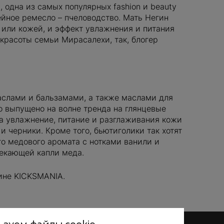
 одна из самых популярных fashion и beauty
йное ремесло – пчеловодство. Мать Негин
 или кожей, и эффект увлажнения и питания
красоты семьи Мирасалехи, так, блогер
аслами и бальзамами, а также маслами для
ло выпущено на волне тренда на глянцевые
за увлажнение, питание и разглаживания кожи
и черники. Кроме того, бьютиголики так хотят
го медового аромата с нотками ванили и
текающей капли меда.
ине KICKSMANIA.