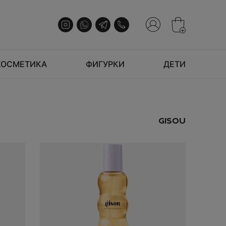
+
КОСМЕТИКА
ФИГУРКИ
ДЕТИ
Регистрация
ВОЙТИ
T
БРЕНДЫ
БРЕНДЫ
БРЕНДЫ
КОРЗИНА
UGG
The North Face
ts
Thrasher
KITH
Nike
GISOU
Tiffany
n
Travis Scott
WHOOP
Air Jordan
Travis Scott
t
Supreme
Adidas
НЕТ ТОВАРОВ
U
P
Stussy
UGG
UNIQLO
V
TRAVIS SCOTT
ВОЙТИ
Vans
Vivienne Westwood