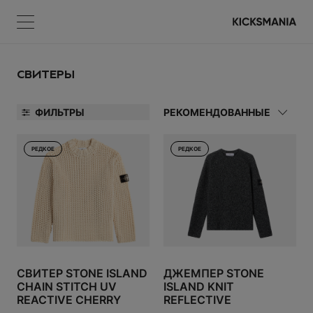
Меню
КОРЗИНА
Меню
ВОЙТИ
СВИТЕРЫ
ФИЛЬТРЫ
РЕКОМЕНДОВАННЫЕ
НЕТ ТОВАРОВ
РЕДКОЕ
РЕДКОЕ
AND
Регистрация
ВОЙТИ
СВИТЕР STONE ISLAND
ДЖЕМПЕР STONE
CHAIN STITCH UV
ISLAND KNIT
Забыли пароль?
REACTIVE CHERRY
REFLECTIVE