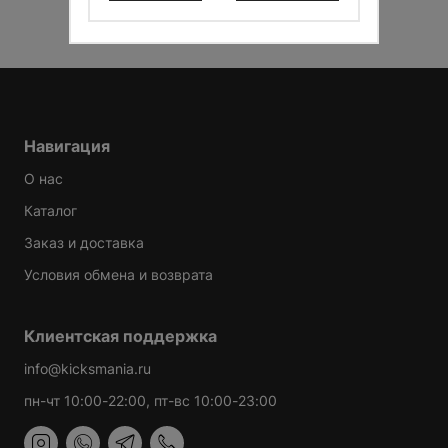
персональных данных и соглашаюсь с
Условиями
Информация будет послана на Ваш новый
Новый пароль будет отправлен на Ваш e-mail
использования
и
Политикой конфиденциальности
.
электронный адрес
СДЕЛАТЬ ЗАКАЗ
Размер:
---
СДЕЛАТЬ ЗАКАЗ
ПРОДОЛЖИТЬ ПОКУПКИ
ИТОГО:
TODO 10$
Навигация
О нас
В КОРЗИНУ
Каталог
Заказ и доставка
Условия обмена и возврата
Клиентская поддержка
info@kicksmania.ru
пн-чт 10:00-22:00, пт-вс 10:00-23:00