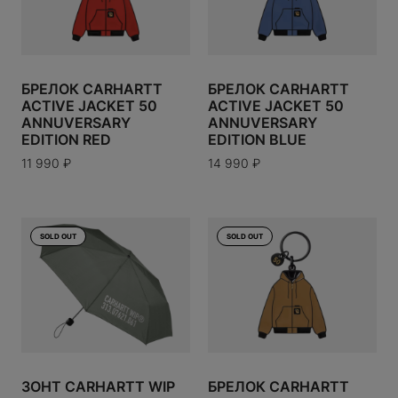
TUDIOS
ANY
БРЕЛОК CARHARTT
БРЕЛОК CARHARTT
ACTIVE JACKET 50
ACTIVE JACKET 50
OOSE
ANNUVERSARY
ANNUVERSARY
EDITION RED
EDITION BLUE
11 990
₽
14 990
₽
 TILBURY
EARTS
SOLD OUT
SOLD OUT
ECT
ЗОНТ CARHARTT WIP
БРЕЛОК CARHARTT
ABBANA