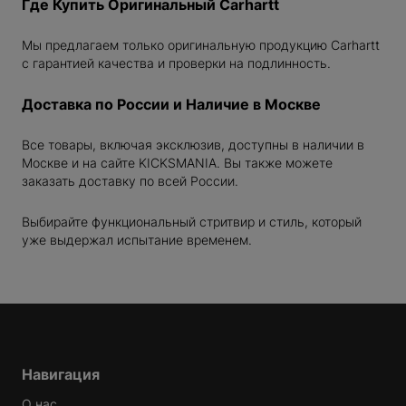
Где Купить Оригинальный Carhartt
NEIRO
GEL
Мы предлагаем только оригинальную продукцию Carhartt
с гарантией качества и проверки на подлинность.
RICH
Доставка по России и Наличие в Москве
AND
Все товары, включая эксклюзив, доступны в наличии в
IDAYS
Москве и на сайте KICKSMANIA. Вы также можете
заказать доставку по всей России.
Выбирайте функциональный стритвир и стиль, который
URAKAMI
уже выдержал испытание временем.
 FACE
OTT
Навигация
О нас