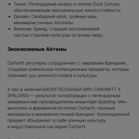
Ткани: Легендарный канвас и хлопок Duck Canvas,
NG
обеспечивающие максимальную износостойкость.
EAUTY
Дизайн: Свободный крой, тройные швы,
минималистичные логотипы.
Влияние: Бренд, ставший неотъемлемой
частью стритвир-культуры по всему миру.
Эксклюзивные Айтемы
DIOS
Carhartt регулярно сотрудничает с мировыми брендами,
создавая уникальные коллекционные предметы, которые
отражают дух уличного спорта и культуры.
У нас в наличии БАСКЕТБОЛЬНЫЙ МЯЧ CARHARTT X
SPALDING — результат коллаборации с легендарным
RENT
американским производителем инвентаря Spalding. Мяч
ER
выполнен в фирменной эстетике Carhartt: прочные
материалы и минималистичный брендинг. Коллекционный
предмет объединяет в себе уличную культуру
NAKAMOTO
и индустриальное наследие Carhartt.