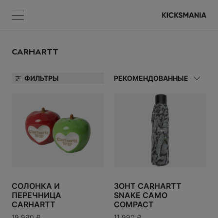
Меню
КОРЗИНА
Меню
ВОЙТИ
CARHARTT
ФИЛЬТРЫ
РЕКОМЕНДОВАННЫЕ
НЕТ ТОВАРОВ
А
Регистрация
УАРЫ
ВОЙТИ
СОЛОНКА И
ЗОНТ CARHARTT
ПЕРЕЧНИЦА
SNAKE CAMO
Забыли пароль?
CARHARTT
COMPACT
19 990
₽
11 990
₽