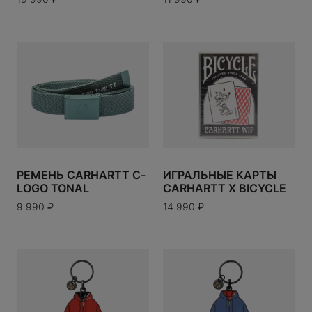
ERE
N
RESERVED
CO
PIGUET
РЕМЕНЬ CARHARTT C-
ИГРАЛЬНЫЕ КАРТЫ
A
LOGO TONAL
CARHARTT X BICYCLE
9 990
₽
14 990
₽
Y WORKS
OYAL CHILD
ENETA