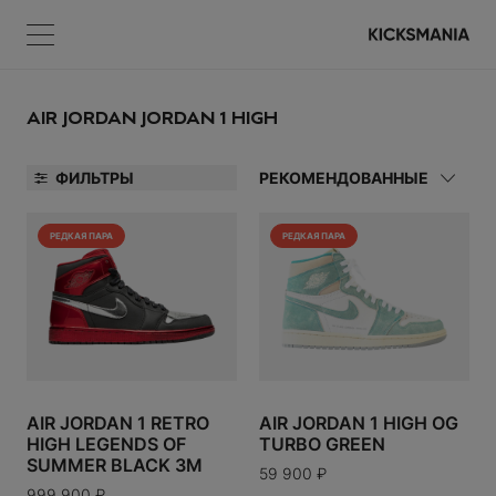
Меню
КОРЗИНА
Меню
ВОЙТИ
AIR JORDAN JORDAN 1 HIGH
ФИЛЬТРЫ
РЕКОМЕНДОВАННЫЕ
НЕТ ТОВАРОВ
РЕДКАЯ ПАРА
РЕДКАЯ ПАРА
А
Регистрация
УАРЫ
ВОЙТИ
AIR JORDAN 1 RETRO
AIR JORDAN 1 HIGH OG
HIGH LEGENDS OF
TURBO GREEN
Забыли пароль?
SUMMER BLACK 3M
59 900
₽
999 900
₽