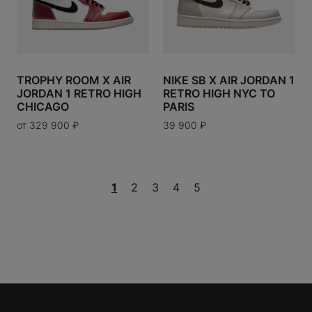
TROPHY ROOM X AIR
NIKE SB X AIR JORDAN 1
JORDAN 1 RETRO HIGH
RETRO HIGH NYC TO
P
CHICAGO
PARIS
TTON
от
329 900
₽
39 900
₽
RGIELA
 MARIO
TOY
XX
1
2
3
4
5
UP
NCE