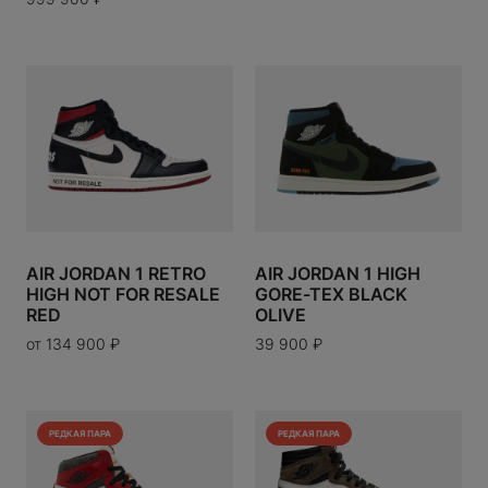
ERE
N
RESERVED
CO
PIGUET
AIR JORDAN 1 RETRO
AIR JORDAN 1 HIGH
A
HIGH NOT FOR RESALE
GORE-TEX BLACK
RED
OLIVE
Y WORKS
от
134 900
₽
39 900
₽
OYAL CHILD
РЕДКАЯ ПАРА
РЕДКАЯ ПАРА
ENETA