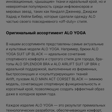
инновационные, «дышащие» ткани и идеальный крой, но и
невероятная популярность среди инфлюенсеров и
WESTWOOD
мировых звезд, таких как Кендалл Дженнер, Джиджи
Хадид и Хейли Бибер, которые сделали одежду ALO
частью своего повседневного «off-duty» стиля.
Оригинальный ассортимент ALO YOGA
В нашем ассортименте представлены самые актуальные
и культовые модели ALO YOGA. Например, брюки ALO
YOGA SUIT UP BLACK — идеальное сочетание
спортивного комфорта и строгого стиля для города, бра-
топы ALO SPLENDOR BRA и ALO AIRLIFT SUIT UP BRA с
DAN
идеальной поддержкой, выполненные из фирменных,
ICK
быстросохнущих и «скульптурирующих» тканей
LANCE
Airlift, пуховик ALO MAIN ACT CORSET BLACK — зимнюю
модель, сочетающую спортивную функциональность и
корсетный крой, позволяющую создать эффектный образ
даже в холодное время года.
Каждое изделие ALO YOGA — это результат премиальных
технологических разработок, обеспечивающих комфорт,