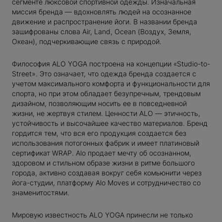
сегменте люксовой спортивной одежды. Изначальная
NEIRO
миссия бренда — вдохновлять людей на осознанное
движение и распространение йоги. В названии бренда
GEL
зашифрованы слова Air, Land, Ocean (Воздух, Земля,
Океан), подчеркивающие связь с природой.
RICH
AND
Философия ALO YOGA построена на концепции «Studio-to-
Street». Это означает, что одежда бренда создается с
учетом максимального комфорта и функциональности для
IDAYS
спорта, но при этом обладает безупречным, трендовым
дизайном, позволяющим носить ее в повседневной
жизни, не жертвуя стилем. Ценности ALO — этичность,
устойчивость и высочайшее качество материалов. Бренд
URAKAMI
гордится тем, что вся его продукция создается без
использования потогонных фабрик и имеет платиновый
 FACE
сертификат WRAP. Alo продает мечту об осознанном,
здоровом и стильном образе жизни в ритме большого
города, активно создавая вокруг себя комьюнити через
йога-студии, платформу Alo Moves и сотрудничество со
OTT
знаменитостями.
Мировую известность ALO YOGA принесли не только