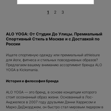
Новый пароль будет отправлен на Ваш e-mail
использования
и
Политикой конфиденциальности
.
электронный адрес
СДЕЛАТЬ ЗАКАЗ
NG
1
2
3
EAUTY
Размер:
---
СДЕЛАТЬ ЗАКАЗ
ПРОДОЛЖИТЬ ПОКУПКИ
ИТОГО:
TODO 10$
ALO YOGA: От Студии До Улицы. Премиальный
В КОРЗИНУ
Спортивный Стиль в Москве и с Доставкой по
России
DIOS
Ищете спортивную одежду или премиальный athleisure
для йоги, фитнеса и стильных повседневных образов?
Предлагаем вашему вниманию ассортимент бренда ALO
YOGA в Kicksmania.
RENT
История и философия бренда
ER
ALO YOGA — это бренд, в основе концепции которого
NAKAMOTO
стоит осознанный образ жизни. Основанный в Лос-
Анджелесе в 2007 году друзьями Дэнни Харрисом и
Марко ДеДжорджем, он быстро стал мировым лидером в