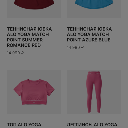
OD
UTY
DESIGN
ТЕННИСНАЯ ЮБКА
ТЕННИСНАЯ ЮБКА
ONSTER
ALO YOGA MATCH
ALO YOGA MATCH
POINT SUMMER
POINT AZURE BLUE
ROMANCE RED
14 990
₽
14 990
₽
 BY LADY GAGA
S
S
ARIE MAGE
NDON
ТОП ALO YOGA
ЛЕГГИНСЫ ALO YOGA