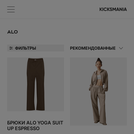
Меню
КОРЗИНА
Меню
ВОЙТИ
ALO
ФИЛЬТРЫ
РЕКОМЕНДОВАННЫЕ
НЕТ ТОВАРОВ
А
Регистрация
УАРЫ
ВОЙТИ
БРЮКИ ALO YOGA SUIT
Забыли пароль?
UP ESPRESSO