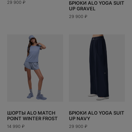
29 900
₽
БРЮКИ ALO YOGA SUIT
ERE
UP GRAVEL
29 900
₽
N
RESERVED
CO
PIGUET
A
Y WORKS
ШОРТЫ ALO MATCH
БРЮКИ ALO YOGA SUIT
OYAL CHILD
POINT WINTER FROST
UP NAVY
ENETA
14 990
₽
29 900
₽