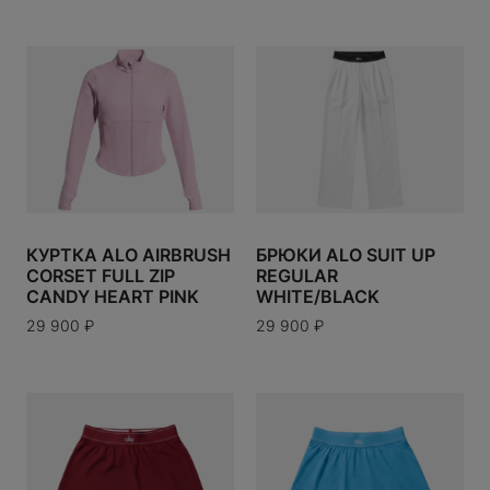
TUDIOS
ANY
OOSE
 TILBURY
EARTS
КУРТКА ALO AIRBRUSH
БРЮКИ ALO SUIT UP
CORSET FULL ZIP
REGULAR
CANDY HEART PINK
WHITE/BLACK
29 900
₽
29 900
₽
ECT
ABBANA