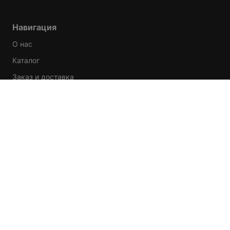
Навигация
О нас
Каталог
Заказ и доставка
Условия обмена и возврата
Клиентская поддержка
info@kicksmania.ru
пн-чт 10:00-22:00, пт-вс 10:00-23:00
KicksMania © 2026 – Все права защищены