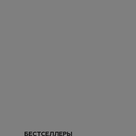
Мы всегда рады ви
сделать ваш перв
Оставьте свою эле
промокод на
скид
Даю согласие на
об
ПОДПИС
ДОБАВИТЬ
SOLD OUT
БЕСТСЕЛЛЕРЫ