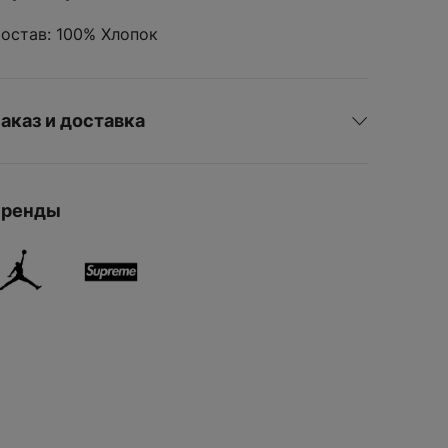
XXL
остав: 100% Хлопок
Варианты
доставки можно
будет узнать при
ДОБАВИ
оформлении
аказ и доставка
заказа.
Бренды
ДОБАВИТЬ