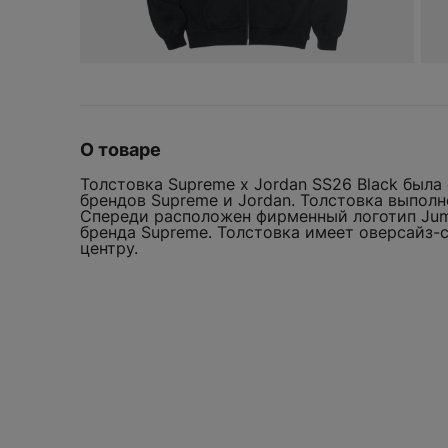
UGG
BEARBRICK
Crocs
Vans
Bicycle
D
Yeezy
Birth of Royal Child
Dior
Bottega Veneta
Drew
Burberry
F
О товаре
Fear of God
Толстовка Supreme x Jordan SS26 Black была
FENTY BEAUTY
брендов Supreme и Jordan. Толстовка выполн
Fragment Design
Спереди расположен фирменный логотип Jump
бренда Supreme. Толстовка имеет оверсайз-с
G
центру.
Gentle Monster
Gisou
GORE-TEX
ТОЛСТОВКА SUP
Goyard
JORDAN SS26 BL
H
Hermes
WELCOM
ДОБАВИТЬ