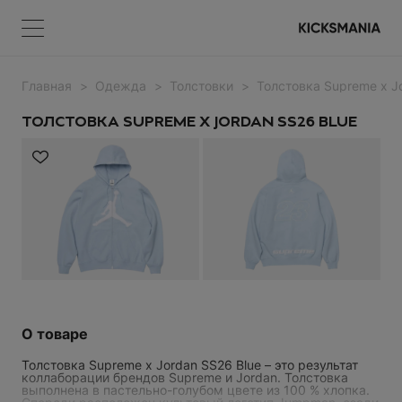
Главная
Одежда
Толстовки
Толстовка Supreme x J
Меню
КОРЗИНА
Меню
ВОЙТИ
ТОЛСТОВКА SUPREME X JORDAN SS26 BLUE
НЕТ ТОВАРОВ
Регистрация
ВОЙТИ
О товаре
Толстовка Supreme x Jordan SS26 Blue – это результат
Забыли пароль?
коллаборации брендов Supreme и Jordan. Толстовка
выполнена в пастельно-голубом цвете из 100 % хлопка.