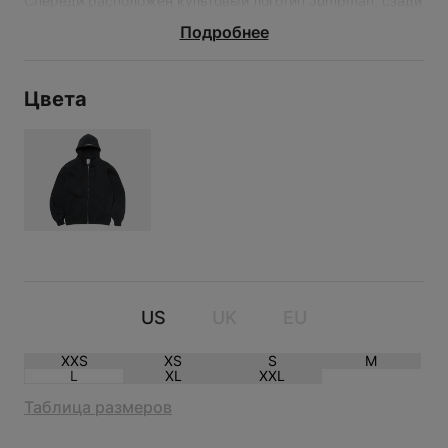
Спереди расположен культовый логотип Jumpman, сзади
– номер 23 и лейбл Supreme. По центру расположена
молния. Толстовка имеет оверсайз-силуэт.
Подробнее
Цвета
ТОЛСТОВКА SUPREME X
JORDAN SS26 BLUE
US
UK
EU
XXS
XS
S
M
L
XL
XXL
Таблица размеров