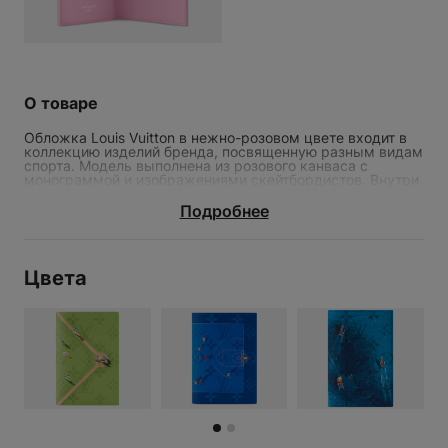
О товаре
Обложка Louis Vuitton в нежно-розовом цвете входит в
коллекцию изделий бренда, посвященную разным видам
спорта. Модель выполнена из розового канваса с
монограммой и изображениями скейтбордистов. Внутри
обложки четыре отделения для карт и плоский карман.
Подробнее
Материал: канвас, кожа
Цвета
Параметры изделия: 10 x 14 x 2,5 см
ОБЛОЖКА ДЛЯ ПАСПОРТА
LOUIS VUITTON PINK