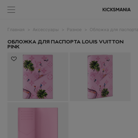
Главная
Аксессуары
Разное
Обложка для паспорта
Меню
КОРЗИНА
Меню
ВОЙТИ
ОБЛОЖКА ДЛЯ ПАСПОРТА LOUIS VUITTON
PINK
НЕТ ТОВАРОВ
Регистрация
ВОЙТИ
Забыли пароль?