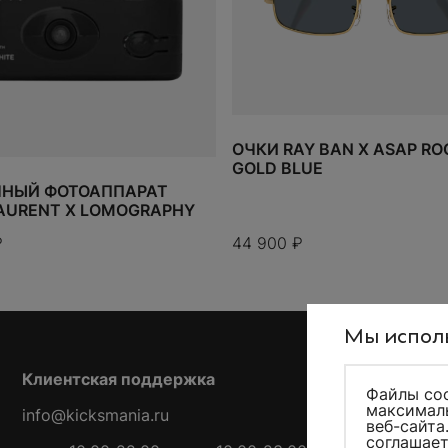
ОЧКИ RAY BAN X ASAP RO
GOLD BLUE
НЫЙ ФОТОАППАРАТ
LAURENT X LOMOGRAPHY
₽
44 900
₽
Мы исполь
Клиентская поддержка
Файлы coo
максималь
info@kicksmania.ru
веб-сайта
соглашает