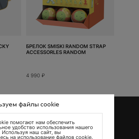
CKY
БРЕЛОК SMISKI RANDOM STRAP
ACCESSORLES RANDOM
4 990
₽
зуем файлы cookie
kie помогают нам обеспечить
ное удобство использования нашего
KicksMania © 2026 – Все права защищены
. Используя наш сайт, вы
есь на использование файлов cookie.