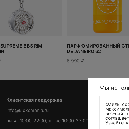
 SUPREME BBS RIM
ПАРФЮМИРОВАННЫЙ СТИ
IN
DE JANEIRO 62
₽
6 990
₽
Мы исполь
Клиентская поддержка
Файлы coo
максималь
info@kicksmania.ru
веб-сайта
соглашает
пн-чт 10:00-22:00, пт-вс 10:00-23:00
Узнайте, 