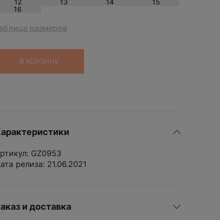
12
13
14
15
Забыли пароль?
W
16
WHOOP
аблица размеров
Wilson
Y
ДОБАВИ
Yeezy
В КОРЗИНУ
KAMOTO
o
арактеристики
ртикул: GZ0953
K
EU
ДОБАВИТЬ
ата релиза: 21.06.2021
6
7
10
11
14
15
аказ и доставка