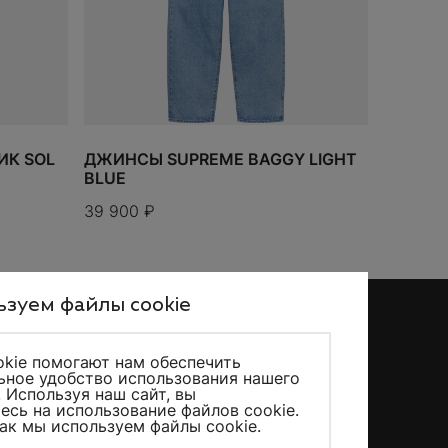
К SOL
ДЖИНСЫ SUPREME BAGGY LIGHT
BLUE
39 900
₽
зуем файлы cookie
kie помогают нам обеспечить
ное удобство использования нашего
KicksMania © 2026 – Все права защищены
. Используя наш сайт, вы
есь на использование файлов cookie.
как мы используем файлы cookie
.