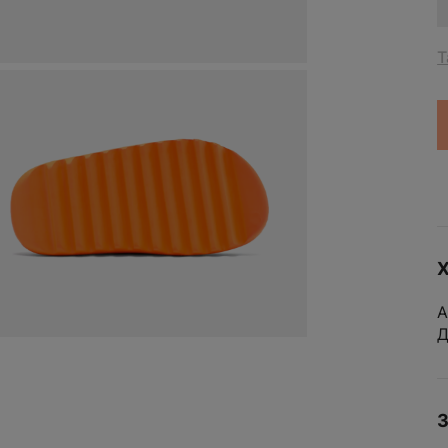
Спортивная одежда
Lego
Refy
LONGCHAMP
Rhode
Т
Louis Vuitton
S
Saint Laurent
M
Maison Margiela
Saphir
Medicom Toy
SATOSHI NA
MIGHTY JAXX
Skims
Milk Makeup
Sol De Janeir
Miu Miu
Spalding
24 900
₽
FLAME
N
Sporty & Rich
Х
New Balance
Stone Island
ЗАЯВКА ОТПРАВЛЕНА
А
New Era
Stussy
US
U
E
ДОБАВИТЬ
Д
Номер вашей заявки
---
Nike
Supreme
4
5
Nike SB
8
9
ОТМЕНИТЬ ЗАКАЗ
12
13
деть вас на нашем сайте и хотим
YEEZY SLIDE ENFLAME ORANGE
16
ый опыт особенным
З
РАЗМЕР:
---
ктронную почту и получите