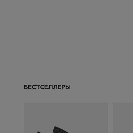
промокод на
скид
Даю согласие на
об
ПОДПИС
ДОБАВИТЬ
SOLD OUT
БЕСТСЕЛЛЕРЫ
ИТОГО:
TODO 10$