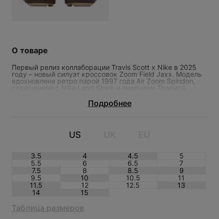
О товаре
Первый релиз коллаборации Travis Scott x Nike в 2025
году – новый силуэт кроссовок Zoom Field Jaxx. Модель
вдохновлена ретро парой 1997 года Air Zoom Spiridon,
скрещенной с Nike Land Shark и видением Трэвиса.
Интересные детали – это след от зубов акулы на
межподошве (дань Land Shark, изначально, кроссовки
Подробнее
даже планировали назвать “Shark-a-Don”) и акцентная
TRAVIS SCOTT X NIKE ZOOM
липучка со светоотражающими элементами.
FIELD JAXX LIGHT CHOCOLATE
US
UK
EU
3.5
4
4.5
5
5.5
6
6.5
7
7.5
8
8.5
9
9.5
10
10.5
11
11.5
12
12.5
13
14
15
Таблица размеров