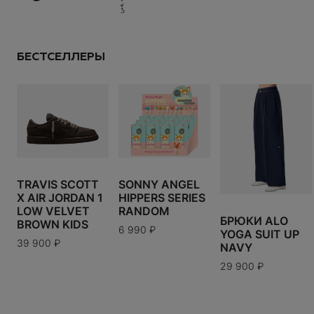
Размер:
---
СДЕЛАТЬ ЗАКАЗ
39 900
₽
Размер:
---
СДЕЛАТЬ ЗАКАЗ
ПРОДОЛЖИТЬ ПОКУПКИ
ИТОГО:
TODO 10$
БЕСТСЕЛЛЕРЫ
US
UK
EU
3.5
4
4.5
5
5.5
6
6.5
7
В КОРЗИНУ
7.5
8
8.5
9
9.5
10
10.5
11
11.5
12
12.5
13
14
15
Таблица размеров
TRAVIS SCOTT
SONNY ANGEL
X AIR JORDAN 1
HIPPERS SERIES
LOW VELVET
RANDOM
Варианты доставки можно будет узнать при
БРЮКИ ALO
BROWN KIDS
оформлении заказа.
6 990
₽
YOGA SUIT UP
39 900
₽
NAVY
29 900
₽