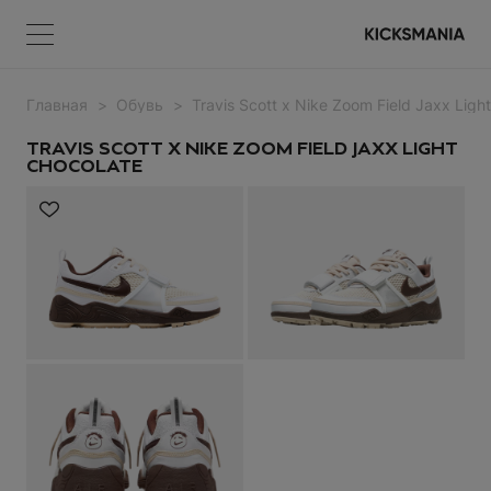
Главная
Обувь
Travis Scott x Nike Zoom Field Jaxx Ligh
Меню
КОРЗИНА
Меню
ВОЙТИ
TRAVIS SCOTT X NIKE ZOOM FIELD JAXX LIGHT
CHOCOLATE
НЕТ ТОВАРОВ
Регистрация
ВОЙТИ
Забыли пароль?