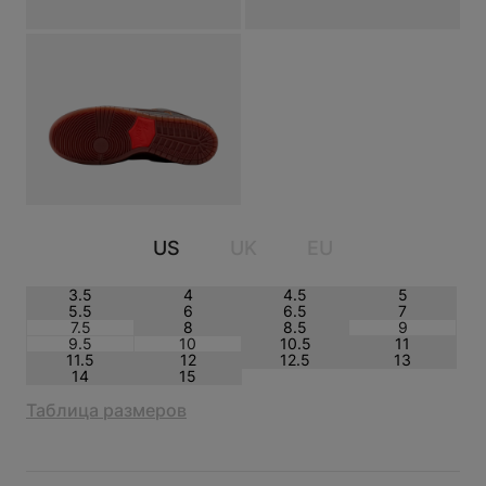
NIKE DUNK SB LOW KRAMPUS
US
UK
EU
3.5
4
4.5
5
5.5
6
6.5
7
7.5
8
8.5
9
9.5
10
10.5
11
11.5
12
12.5
13
14
15
Таблица размеров