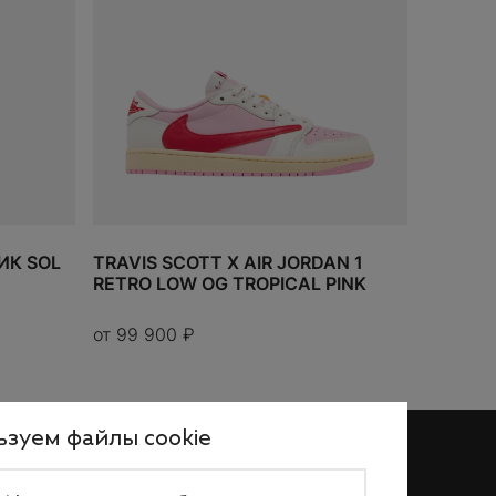
В КОРЗИНУ
К SOL
TRAVIS SCOTT X AIR JORDAN 1
RETRO LOW OG TROPICAL PINK
от
99 900
₽
зуем файлы cookie