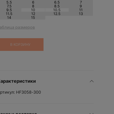
Забыли пароль?
5.5
6
6.5
7
W
7.5
8
8.5
9
9.5
10
10.5
11
WHOOP
11.5
12
12.5
13
14
15
Wilson
Y
аблица размеров
Yeezy
KAMOTO
ДОБАВИ
В КОРЗИНУ
o
арактеристики
ртикул: HF3058-300
K
EU
ДОБАВИТЬ
4.5
5
6.5
7
8.5
9