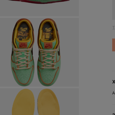
Спортивная одежда
Lego
Refy
LONGCHAMP
Rhode
Louis Vuitton
S
Saint Laurent
M
Т
Maison Margiela
Saphir
Medicom Toy
SATOSHI NA
MIGHTY JAXX
Skims
Milk Makeup
Sol De Janeir
Miu Miu
Spalding
N
Sporty & Rich
New Balance
Stone Island
39 900
₽
LACK
Х
New Era
H RODEO
Stussy
ЗАЯВКА ОТПРАВЛЕНА
Nike
Supreme
А
US
U
E
ДОБАВИТЬ
Nike SB
Номер вашей заявки
---
3.5
4
5.5
6
ОТМЕНИТЬ ЗАКАЗ
7.5
8
DUNK SB LOW BLACK HISTORY MONTH
деть вас на нашем сайте и хотим