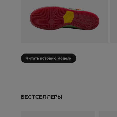
сделать ваш перв
Оставьте свою эле
промокод на
скид
Даю согласие на
об
Читать историю модели
ПОДПИС
ДОБАВИТЬ
SOLD OUT
БЕСТСЕЛЛЕРЫ