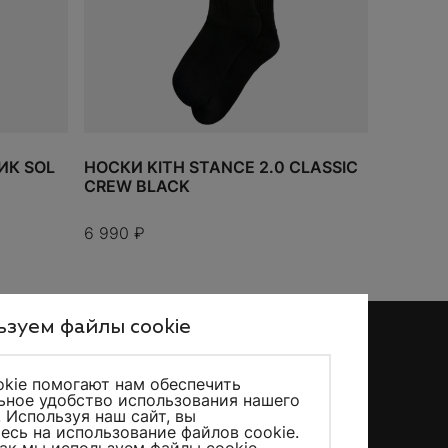
К SOL
НОСКИ KITH STANCE 2.0 CLASSIC
CREW BLACK
6 990
₽
зуем файлы cookie
kie помогают нам обеспечить
ное удобство использования нашего
KicksMania © 2026 – Все права защищены
. Используя наш сайт, вы
есь на использование файлов cookie.