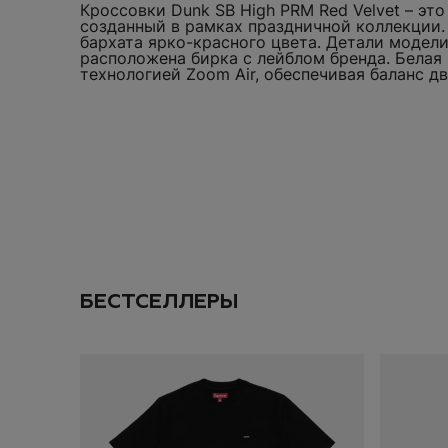
Кроссовки Dunk SB High PRM Red Velvet – это
Оставьте свою эле
созданный в рамках праздничной коллекции.
промокод на
скид
бархата ярко-красного цвета. Детали модели
расположена бирка с лейблом бренда. Бела
технологией Zoom Air, обеспечивая баланс д
Даю согласие на
об
ПОДПИС
ДОБАВИТЬ
SOLD OUT
БЕСТСЕЛЛЕРЫ
ИТОГО:
TODO 10$