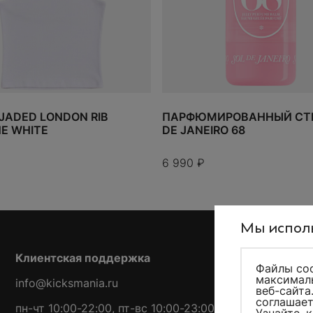
JADED LONDON RIB
ПАРФЮМИРОВАННЫЙ СТИ
NE WHITE
DE JANEIRO 68
6 990
₽
Мы исполь
Клиентская поддержка
Файлы coo
максималь
info@kicksmania.ru
веб-сайта
соглашает
пн-чт 10:00-22:00, пт-вс 10:00-23:00