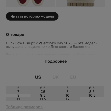
(Dunk Low Disrupt 2 Valentine’s Day).
Читать историю модели
О товаре
Dunk Low Disrupt 2 Valentine's Day 2023 — эта модель
выпущена специально ко Дню святого Валентина.
Верх кроссовок выполнен из красного нубука, а на
накладках, язычке и пятке использован белый цвет.
DUNK LOW DISRUPT 2
Подробнее
Яркие розовые акценты присутствуют на подкладке
VALENTINE'S DAY 2023
носка и некоторых деталях верха.
US
UK
EU
5
5.5
6
6.5
7
7.5
8
8.5
9
9.5
10
10.5
11
11.5
12
Таблица размеров