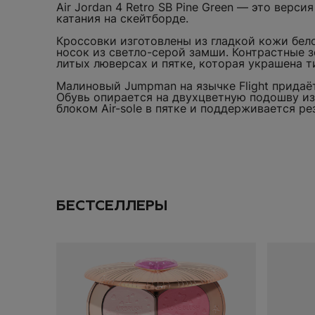
Air Jordan 4 Retro SB Pine Green — это версия
промокод на
скид
катания на скейтборде.
Кроссовки изготовлены из гладкой кожи бело
носок из светло-серой замши. Контрастные 
литых люверсах и пятке, которая украшена 
Малиновый Jumpman на язычке Flight придаё
Даю согласие на
об
Обувь опирается на двухцветную подошву из
блоком Air-sole в пятке и поддерживается р
ПОДПИС
ДОБАВИТЬ
SOLD OUT
БЕСТСЕЛЛЕРЫ
ИТОГО:
TODO 10$