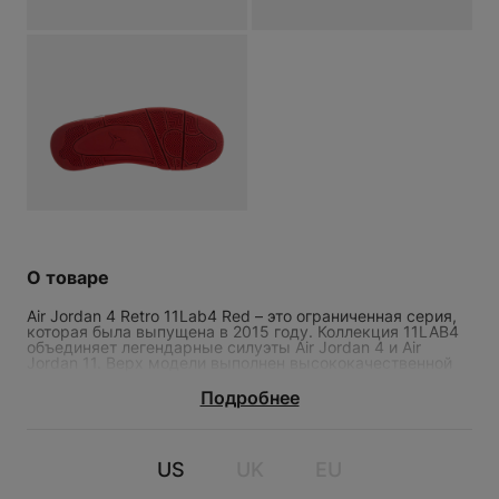
О товаре
Air Jordan 4 Retro 11Lab4 Red – это ограниченная серия,
которая была выпущена в 2015 году. Коллекция 11LAB4
объединяет легендарные силуэты Air Jordan 4 и Air
Jordan 11. Верх модели выполнен высококачественной
AIR JORDAN 4 RETRO 11LAB4 RED
лакированной кожи с пластиковыми и
перфорационными элементами. Дизайн полностью
Подробнее
исполнен в ярком красном цвете. На язычке и задниках
расположен фирменный лейбл Jumpman. Подошва с
текстурной «елочкой» обеспечивает хорошее сцепление
с поверхностью. Модель оснащена амортизирующей
US
UK
EU
подушкой Air в промежуточной подошве.