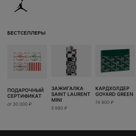
Размер:
---
СДЕЛАТЬ ЗАКАЗ
от
49 900
₽
ПРОДОЛЖИТЬ ПОКУПКИ
Размер:
---
СДЕЛАТЬ ЗАКАЗ
ИТОГО:
TODO 10$
US
UK
EU
БЕСТСЕЛЛЕРЫ
5
5.5
6
6.5
В КОРЗИНУ
7
7.5
8
8.5
9
9.5
10
10.5
11
11.5
12
Таблица размеров
ЗАЖИГАЛКА
КАРДХОЛДЕР
Варианты доставки можно будет узнать при
ПОДАРОЧНЫЙ
SAINT LAURENT
GOYARD GREEN
оформлении заказа.
СЕРТИФИКАТ
MINI
74 900
₽
от
30 000
₽
5 990
₽