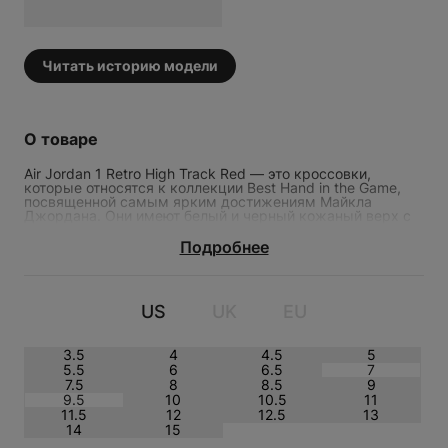
Возрождение популярности
Когда пик эры сникерхедов прошел, кроссовки Air
Читать историю модели
Jordan 1 High потеряли былую популярность, но
все изменилось в 2017, когда бренд стал активно
сотрудничать с самыми хайповыми
представителями мира моды и поп-культуры.
О товаре
Самые желанные для сегодняшних
коллекционеров Air Jordan 1 High – это кроссовки
Air Jordan 1 Retro High Track Red — это кроссовки,
в коллаборации с Трэвисом Скоттом, Вирджилом
которые относятся к коллекции Best Hand in the Game,
Абло (Off-White) и с Dior при Киме Джонсе.
посвященной самым ярким достижениям Майкла
AIR JORDAN 1 RETRO HIGH TRACK
Джордана. Они имеют белый и черный кожаный верх с
RED
красными замшевыми вставками. Черный логотип
Swoosh, белая подошва и черная резиновая подметка
Подробнее
дополняют дизайн. На правой стельке изображена
шестерка карт — символ шести чемпионских колец
Джордана. Эти кроссовки вышли в мае 2018 года и
стоили $160.
US
UK
EU
3.5
4
4.5
5
5.5
6
6.5
7
7.5
8
8.5
9
9.5
10
10.5
11
11.5
12
12.5
13
14
15