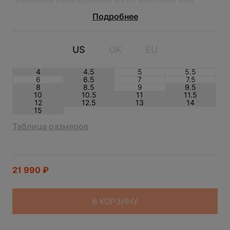
тренировок и повседневной носки. Благодаря этой
технологии вы будете чувствовать лёгкость и комфорт
при каждом шаге.
Подробнее
Кроссовки изготовлены из высококачественных
материалов, обеспечивающих прочность и
воздухопроницаемость. Верхняя часть выполнена из
US
UK
EU
синтетического материала, что придаёт обуви стильный
вид.
4
4.5
5
5.5
NEW BALANCE 530 BEIGE
6
6.5
7
7.5
8
8.5
9
9.5
10
10.5
11
11.5
12
12.5
13
14
15
Таблица размеров
21 990
₽
В КОРЗИНУ
ЗАЯВКА ОТПРАВЛЕНА