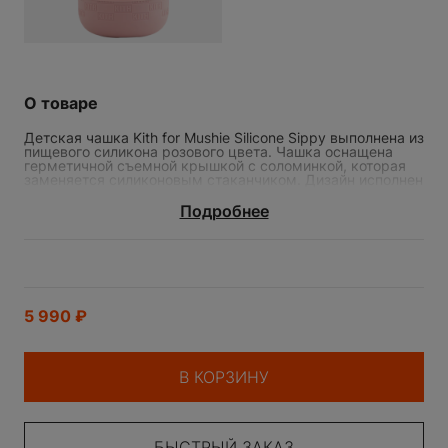
О товаре
Детская чашка Kith for Mushie Silicone Sippy выполнена из
пищевого силикона розового цвета. Чашка оснащена
герметичной съемной крышкой с соломинкой, которая
заменяется силиконовым стаканчиком. Дизайн исполнен
в виде монограмм Kith по всей поверхности емкости
поильника. Материал не содержит бисфенол A, ПВХ и
Подробнее
фталатов. Объем: 175 мл
ДЕТСКАЯ ЧАШКА KITH FOR
MUSHIE SILICONE SIPPY
5 990
₽
В КОРЗИНУ
БЫСТРЫЙ ЗАКАЗ