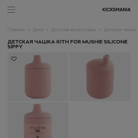
Главная
Дети
Детские аксессуары
Детская чашка Ki
Меню
КОРЗИНА
Меню
ВОЙТИ
ДЕТСКАЯ ЧАШКА KITH FOR MUSHIE SILICONE
SIPPY
НЕТ ТОВАРОВ
Регистрация
ВОЙТИ
Забыли пароль?