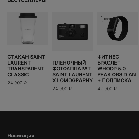
БЕСТСЕЛЛЕРЫ
Размер:
---
СДЕЛАТЬ ЗАКАЗ
ПРОДОЛЖИТЬ ПОКУПКИ
ИТОГО:
TODO 10$
5 990
₽
НОВИНКА
В КОРЗИНУ
СТАКАН SAINT
ФИТНЕС-
LAURENT
БРАСЛЕТ
ПЛЕНОЧНЫЙ
Варианты доставки можно будет узнать при
TRANSPARENT
WHOOP 5.0
ФОТОАППАРАТ
оформлении заказа.
CLASSIC
PEAK OBSIDIAN
SAINT LAURENT
+ ПОДПИСКА
X LOMOGRAPHY
24 900
₽
42 900
₽
24 990
₽
Навигация