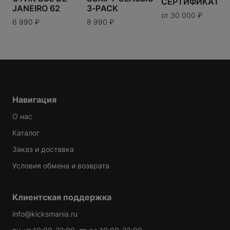
120
СЕРТИФИКАТ
JANEIRO 62
3-PАСК
от
30 000
₽
6 990
₽
8 990
₽
Таблица размеров
Варианты доставки можно будет узнать при
оформлении заказа.
Навигация
О нас
Каталог
Заказ и доставка
Условия обмена и возврата
Клиентская поддержка
info@kicksmania.ru