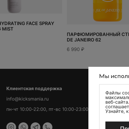
HYDRATING FACE SPRAY
 MIST
ПАРФЮМИРОВАННЫЙ СТИ
DE JANEIRO 62
6 990
₽
Мы исполь
Клиентская поддержка
Файлы coo
максималь
info@kicksmania.ru
веб-сайта
соглашает
пн-чт 10:00-22:00, пт-вс 10:00-23:00
Узнайте, 
Пр