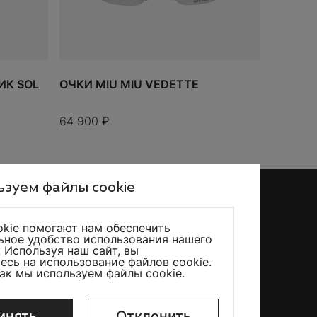
К SOL
ОЧКИ MIU MIU VEDETTE
64 900
₽
зуем файлы cookie
kie помогают нам обеспечить
ное удобство использования нашего
KicksMania © 2026 – Все права защищены
. Используя наш сайт, вы
есь на использование файлов cookie.
как мы используем файлы cookie
.
инять
Отклонить