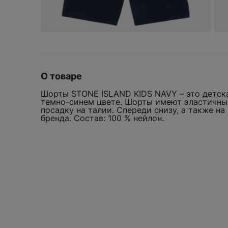
UGG
BEARBRICK
Crocs
Vans
Bicycle
D
Yeezy
Birth of Royal Child
Dior
Bottega Veneta
Drew
Burberry
F
О товаре
Fear of God
Шорты STONE ISLAND KIDS NAVY – это детска
FENTY BEAUTY
темно-синем цвете. Шорты имеют эластичны
Fragment Design
посадку на талии. Спереди снизу, а также н
бренда. Состав: 100 % нейлон.
ШОРТЫ STONE 
G
KIDS NAVY
Gentle Monster
Gisou
WELCOM
ДОБАВИТЬ
GORE-TEX
Goyard
H
Мы всегда рады ви
сделать ваш перв
Hermes
Оставьте свою эле
промокод на
скид