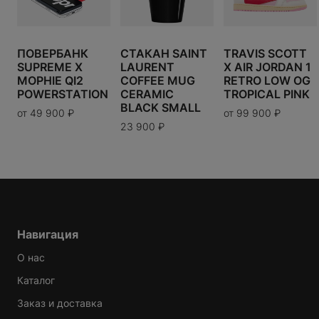
US
UK
EU
В КОРЗИНУ
3.5
4
4.5
5
5.5
6
6.5
ПОВЕРБАНК
СТАКАН SAINT
TRAVIS SCOTT
SUPREME X
LAURENT
X AIR JORDAN 1
MOPHIE QI2
COFFEE MUG
RETRO LOW OG
Таблица размеров
POWERSTATION
CERAMIC
TROPICAL PINK
BLACK SMALL
от
49 900
₽
от
99 900
₽
23 900
₽
Варианты доставки можно будет узнать при
оформлении заказа.
Навигация
О нас
Каталог
Заказ и доставка