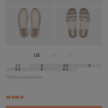
ON CLOUDLEAP DEW SAND KIDS
US
UK
EU
3.5
4
4.5
5
5.5
6
6.5
Таблица размеров
26 900
₽
ЗАЯВКА ОТПРАВЛЕНА