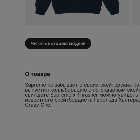
UGG
BEARBRICK
Crocs
Vans
Bicycle
D
Yeezy
Birth of Royal Child
Dior
Bottega Veneta
Drew
Burberry
F
Читать историю модели
Fear of God
FENTY BEAUTY
Fragment Design
О товаре
G
СВИТШОТ SUPR
Gentle Monster
Supreme не забывает о своих скейтерских ко
THRASHER HAR
выпустил коллаборацию с легендарным скейт
Gisou
свитшоте Supreme x Thrasher можно увидеть
известного скейтбордиста Гарольда Хантера,
GORE-TEX
WELCOM
Crazy One.
ДОБАВИТЬ
Goyard
H
У многих 
буквально
Hermes
Мы всегда рады ви
однако, н
сделать ваш перв
созданию