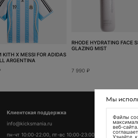
ы собирали в детстве – каждый дроп и коллаборация
волнения, а покупка вещи Supreme ощущается как осо
оторый делает вас частью особого комьюнити.
RHODE HYDRATING FACE 
GLAZING MIST
KITH X MESSI FOR ADIDAS
LL ARGENTINA
₽
7 990
₽
Мы исполь
Клиентская поддержка
Файлы coo
максималь
info@kicksmania.ru
веб-сайта
соглашает
пн-чт 10:00-22:00, пт-вс 10:00-23:00
Узнайте, 