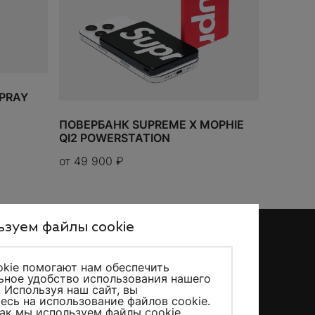
 вызывает
бый
SPRAY
ПОВЕРБАНК SUPREME X MOPHIE
QI2 POWERSTATION
от
49 900
₽
зуем файлы cookie
kie помогают нам обеспечить
ное удобство использования нашего
KicksMania © 2026 – Все права защищены
. Используя наш сайт, вы
есь на использование файлов cookie.
как мы используем файлы cookie
.