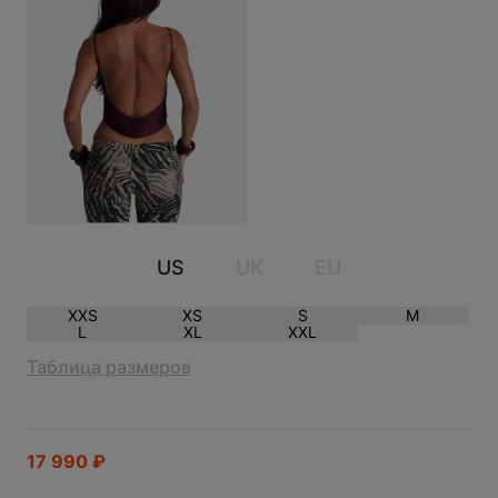
ТОП JADED LONDON LAVINIA
BACKLESS FRINGE
US
UK
EU
XXS
XS
S
M
L
XL
XXL
Таблица размеров
17 990
₽