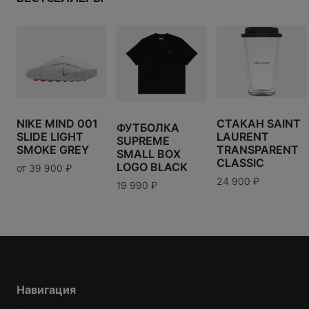
ПРОДОЛЖИТЬ ПОКУПКИ
Размер:
---
СДЕЛАТЬ ЗАКАЗ
ДЕТАЛИ
ИТОГО:
TODO 10$
В КОРЗИНУ
17 990
₽
US
UK
EU
NIKE MIND 001
СТАКАН SAINT
ФУТБОЛКА
SLIDE LIGHT
LAURENT
SUPREME
XXS
XS
S
M
SMOKE GREY
TRANSPARENT
SMALL BOX
L
XL
XXL
CLASSIC
LOGO BLACK
от
39 900
₽
24 900
₽
19 990
₽
Таблица размеров
Варианты доставки можно будет узнать при
оформлении заказа.
Навигация