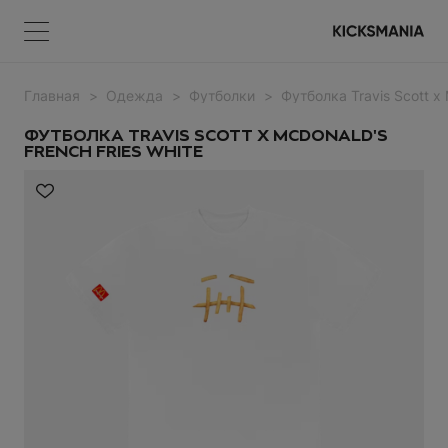
Главная
Одежда
Футболки
Футболка Travis Scott x 
Меню
КОРЗИНА
Меню
ВОЙТИ
ФУТБОЛКА TRAVIS SCOTT X MCDONALD'S
FRENCH FRIES WHITE
НЕТ ТОВАРОВ
Регистрация
ВОЙТИ
Забыли пароль?