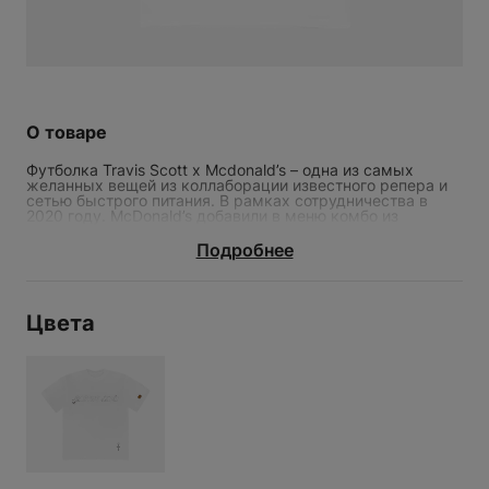
О товаре
Футболка Travis Scott x Mcdonald’s – одна из самых
желанных вещей из коллаборации известного репера и
сетью быстрого питания. В рамках сотрудничества в
2020 году. McDonald’s добавили в меню комбо из
любимых позиций Трэвиса, кроме того, была
представлена коллекция одежды. Принт на футболке
Подробнее
French Fries – это логотип музыкального лейбла Трэвиса
Скотта Cactus Jack, выложенный из картошки фри.
Цвета
ФУТБОЛКА TRAVIS SCOTT X
MCDONALD'S FRENCH FRIES
WHITE