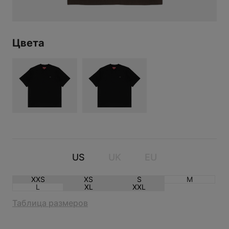
Цвета
ФУТБОЛКА SUPREME SMALL
BOX LOGO BROWN
US
UK
EU
XXS
XS
S
M
L
XL
XXL
Таблица размеров