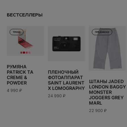
19 990
₽
ПРОДОЛЖИТЬ ПОКУПКИ
Размер:
---
СДЕЛАТЬ ЗАКАЗ
БЕСТСЕЛЛЕРЫ
ИТОГО:
TODO 10$
US
UK
EU
ТРЕНД
ПРЕДЗАКАЗ
В КОРЗИНУ
XXS
XS
S
M
L
XL
XXL
Таблица размеров
РУМЯНА
PATRICK TA
ПЛЕНОЧНЫЙ
Варианты доставки можно будет узнать при
CREME &
ФОТОАППАРАТ
оформлении заказа.
ШТАНЫ JADED
POWDER
SAINT LAURENT
LONDON BAGGY
X LOMOGRAPHY
4 990
₽
MONSTER
24 990
₽
JOGGERS GREY
MARL
22 900
₽