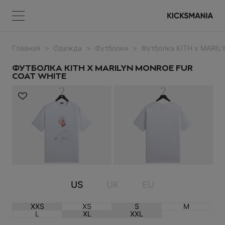
Главная
Одежда
Футболки
Футболка KITH x MARI
Меню
КОРЗИНА
Меню
ВОЙТИ
ФУТБОЛКА KITH X MARILYN MONROE FUR
COAT WHITE
НЕТ ТОВАРОВ
Регистрация
ВОЙТИ
US
UK
EU
XXS
XS
S
M
Забыли пароль?
L
XL
XXL