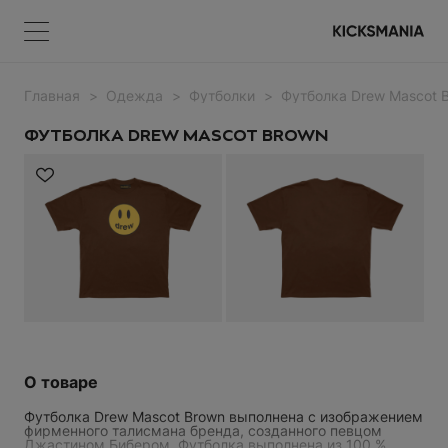
Главная
Одежда
Футболки
Футболка Drew Mascot 
Меню
КОРЗИНА
Меню
ВОЙТИ
ФУТБОЛКА DREW MASCOT BROWN
НЕТ ТОВАРОВ
Регистрация
ВОЙТИ
О товаре
Забыли пароль?
Футболка Drew Mascot Brown выполнена с изображением
фирменного талисмана бренда, созданного певцом
Джастином Бибером. Футболка выполнена из 100 %