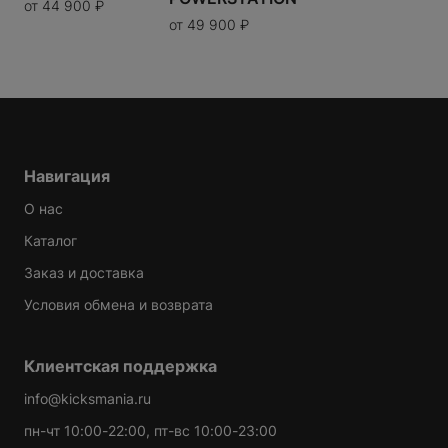
от
44 900
₽
от
49 900
₽
Таблица размеров
Варианты доставки можно будет узнать при
оформлении заказа.
Навигация
О нас
Каталог
Заказ и доставка
Условия обмена и возврата
Клиентская поддержка
info@kicksmania.ru
пн-чт 10:00-22:00, пт-вс 10:00-23:00