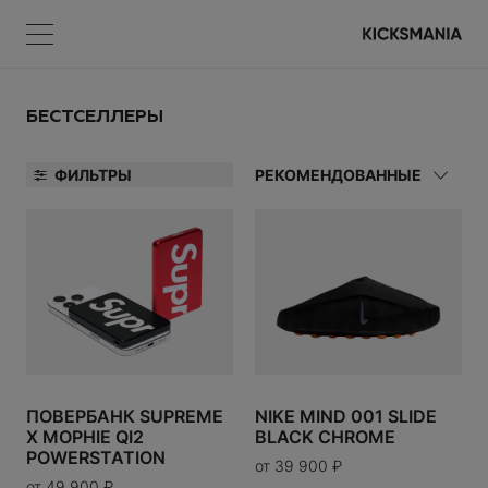
Меню
КОРЗИНА
Меню
ВОЙТИ
БЕСТСЕЛЛЕРЫ
ФИЛЬТРЫ
РЕКОМЕНДОВАННЫЕ
НЕТ ТОВАРОВ
А
Регистрация
УАРЫ
ВОЙТИ
ПОВЕРБАНК SUPREME
NIKE MIND 001 SLIDE
X MOPHIE QI2
BLACK CHROME
Забыли пароль?
POWERSTATION
от
39 900
₽
от
49 900
₽