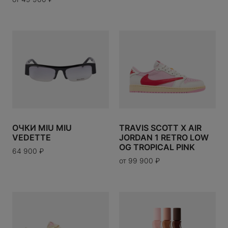
ERE
N
RESERVED
CO
PIGUET
ОЧКИ MIU MIU
TRAVIS SCOTT X AIR
A
VEDETTE
JORDAN 1 RETRO LOW
OG TROPICAL PINK
64 900
₽
Y WORKS
от
99 900
₽
OYAL CHILD
ENETA