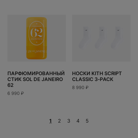
P
TTON
RGIELA
 MARIO
ПАРФЮМИРОВАННЫЙ
НОСКИ KITH SCRIPT
TOY
СТИК SOL DE JANEIRO
CLASSIC 3-PАСК
XX
62
8 990
₽
UP
6 990
₽
NCE
1
2
3
4
5