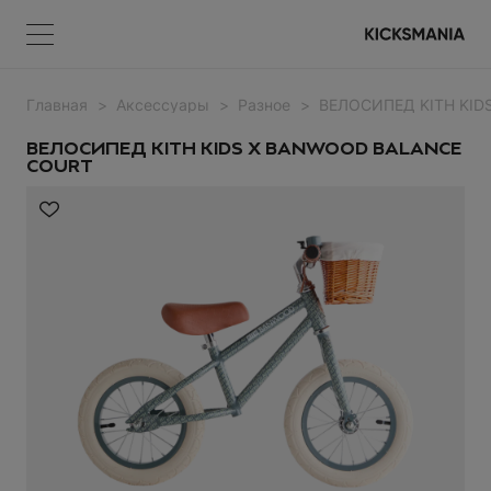
Главная
Аксессуары
Разное
ВЕЛОСИПЕД KITH KID
Меню
КОРЗИНА
Меню
ВОЙТИ
ВЕЛОСИПЕД KITH KIDS X BANWOOD BALANCE
COURT
НЕТ ТОВАРОВ
Регистрация
ВОЙТИ
Забыли пароль?