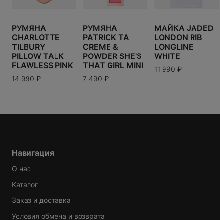
169 900
₽
В КОРЗИНУ
РУМЯНА
РУМЯНА
МАЙКА JADED
CHARLOTTE
PATRICK TA
LONDON RIB
TILBURY
CREME &
LONGLINE
PILLOW TALK
POWDER SHE'S
WHITE
FLAWLESS PINK
THAT GIRL MINI
11 990
₽
Варианты доставки можно будет узнать при
14 990
₽
7 490
₽
оформлении заказа.
Навигация
О нас
Каталог
Заказ и доставка
Условия обмена и возврата