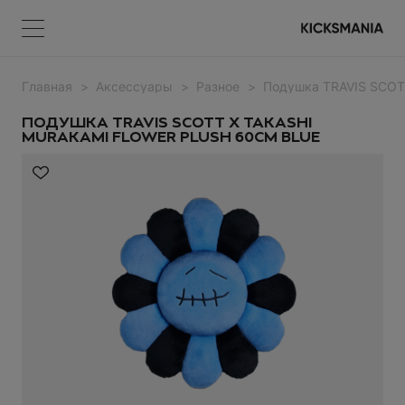
Главная
Аксессуары
Разное
Подушка TRAVIS SCO
Меню
КОРЗИНА
Меню
ВОЙТИ
ПОДУШКА TRAVIS SCOTT X TAKASHI
MURAKAMI FLOWER PLUSH 60CM BLUE
НЕТ ТОВАРОВ
Регистрация
ВОЙТИ
Забыли пароль?