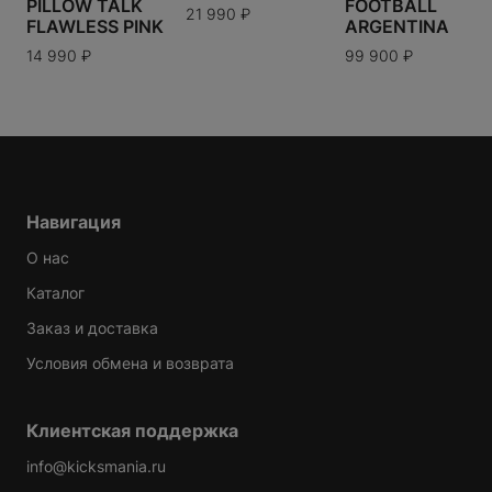
PILLOW TALK
FOOTBALL
69 900
₽
21 990
₽
FLAWLESS PINK
ARGENTINA
14 990
₽
99 900
₽
Варианты доставки можно будет узнать при
оформлении заказа.
Навигация
О нас
Каталог
Заказ и доставка
Условия обмена и возврата
Клиентская поддержка
info@kicksmania.ru