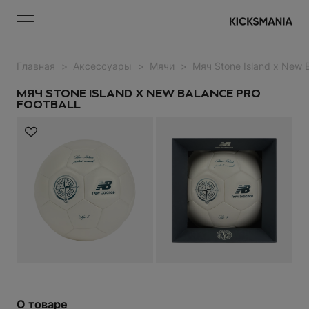
Главная
Аксессуары
Мячи
Мяч Stone Island x New B
Меню
КОРЗИНА
Меню
ВОЙТИ
МЯЧ STONE ISLAND X NEW BALANCE PRO
FOOTBALL
НЕТ ТОВАРОВ
Регистрация
ВОЙТИ
Забыли пароль?
О товаре