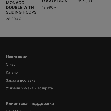
LOGO BLACK
39 900
₽
MONACO
DOUBLE WITH
19 990
₽
SLIDING HOOPS
28 900
₽
Варианты доставки можно будет узнать при
оформлении заказа.
Навигация
О нас
Каталог
Заказ и доставка
Условия обмена и возврата
Клиентская поддержка