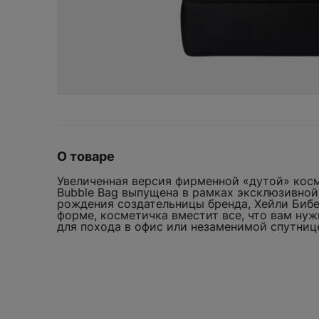
UGG
BEARBRICK
Crocs
Vans
Bicycle
D
Yeezy
Birth of Royal Child
Dior
Bottega Veneta
Drew
Burberry
F
Fear of God
КОСМЕТИЧКА R
FENTY BEAUTY
OVERSIZED BLA
Fragment Design
О товаре
WELCOM
G
ДОБАВИТЬ
Увеличенная версия фирменной «дутой» косм
Gentle Monster
Bubble Bag выпущена в рамках эксклюзивной 
рождения создательницы бренда, Хейли Бибе
Gisou
форме, косметичка вместит все, что вам нуж
Мы всегда рады ви
для похода в офис или незаменимой спутниц
GORE-TEX
сделать ваш перв
Goyard
Оставьте свою эле
промокод на
H
скид
Hermes