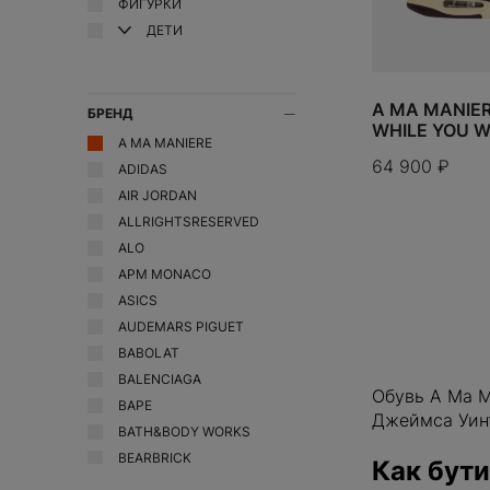
UGG
ФИГУРКИ
BEARBRICK
Crocs
ДЕТИ
Vans
Bicycle
D
Yeezy
Birth of Royal Child
Dior
A MA MANIER
Bottega Veneta
БРЕНД
Drew
WHILE YOU W
A MA MANIERE
Burberry
F
64 900
₽
ADIDAS
Fear of God
AIR JORDAN
FENTY BEAUTY
ALLRIGHTSRESERVED
Fragment Design
ALO
G
APM MONACO
Gentle Monster
ASICS
Gisou
AUDEMARS PIGUET
GORE-TEX
BABOLAT
BALENCIAGA
Goyard
Обувь A Ma M
BAPE
H
Джеймса Уин
BATH&BODY WORKS
Hermes
BEARBRICK
Как бути
WELCOM
ДОБАВИТЬ
BICYCLE