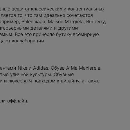
ивные вещи от классических и концептуальных
ляется то, что там идеально сочетаются
ример, Balenciaga, Maison Margiela, Burberry,
интерьерными деталями и другими
емым. Все это принесло бутику всемирную
ДОБАВИ
здают коллаборации.
нтами Nike и Adidas. Обувь A Ma Maniere в
стью уличной культуры. Обувные
 и люксовым подходом к дизайну, а также
ДОБАВИТЬ
 или оффлайн.