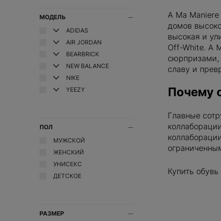
BIRTH OF ROYAL CHILD
A Ma Maniere
МОДЕЛЬ
BOTTEGA VENETA
домов высоко
ADIDAS
Мы всегда рады ви
BOYHOOD
высокая и ули
сделать ваш перв
AIR JORDAN
BRAVEST STUDIOS
Off-White. A
BEARBRICK
Оставьте свою эле
BUKOWSKI
сюрпризами, 
промокод на
скид
NEW BALANCE
славу и прев
BURBERRY
NIKE
C.P. COMPANY
Почему с
YEEZY
CANADA GOOSE
CARHARTT
Главные сотр
CHANEL
Даю согласие на
об
коллаборации
ПОЛ
CHARLOTTE TILBURY
коллаборации
CHROME HEARTS
МУЖСКОЙ
ПОДПИС
ограниченны
CLOT
ЖЕНСКИЙ
COPERNI
УНИСЕКС
ДОБАВИТЬ
Купить обувь
CORTEIZ
ДЕТСКОЕ
CREP PROTECT
CROCS
DIOR
РАЗМЕР