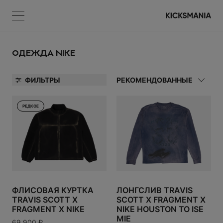
Меню
КОРЗИНА
Меню
ВОЙТИ
ОДЕЖДА NIKE
ФИЛЬТРЫ
РЕКОМЕНДОВАННЫЕ
НЕТ ТОВАРОВ
РЕДКОЕ
А
Регистрация
УАРЫ
ВОЙТИ
ФЛИСОВАЯ КУРТКА
ЛОНГСЛИВ TRAVIS
TRAVIS SCOTT X
SCOTT X FRAGMENT X
Забыли пароль?
FRAGMENT X NIKE
NIKE HOUSTON TO ISE
MIE
69 900
₽