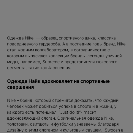
В КОРЗИНУ
Одежда Nike — образец спортивного шика, классика
P
повседневного гардероба. А в последние годы бренд Nike
TTON
стал модным коллаборатором, в сотрудничестве с
которым выпускают коллекции бренды-легенды уличной
RGIELA
моды, например, Supreme и представители люксового
 MARIO
сегмента, такие как Jacquemus.
TOY
XX
Одежда Найк вдохновляет на спортивные
свершения
UP
Nike – бренд, который стремится доказать, что каждый
NCE
человек может добиться успеха в спорте и в жизни, у
каждого есть потенциал. “Just do it!”- гласит
вдохновляющий слоган. Оригинальная одежда Nike,
толстовки, свитшоты и футболки узнаваемы благодаря
дизайну с этим слоганом и культовым свушем. Swoosh в