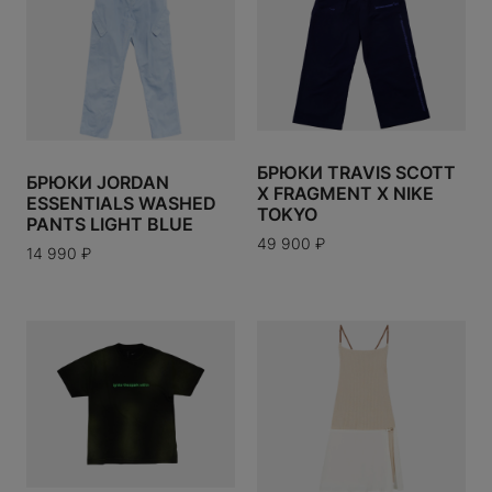
TUDIOS
ANY
OOSE
БРЮКИ TRAVIS SCOTT
БРЮКИ JORDAN
X FRAGMENT X NIKE
ESSENTIALS WASHED
TOKYO
 TILBURY
PANTS LIGHT BLUE
49 900
₽
EARTS
14 990
₽
ECT
ЗАЯВКА ОТПРАВЛЕНА
ABBANA