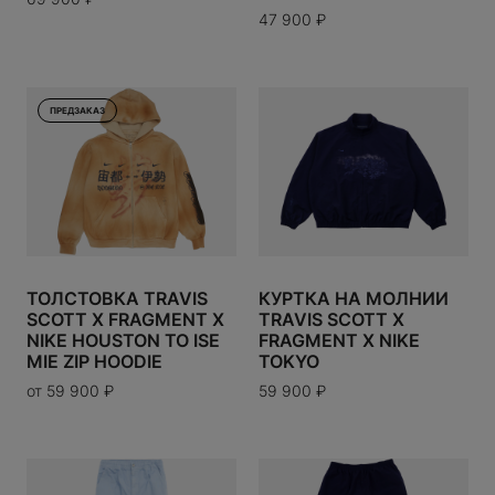
47 900
₽
ERE
N
RESERVED
ПРЕДЗАКАЗ
CO
PIGUET
A
ТОЛСТОВКА TRAVIS
КУРТКА НА МОЛНИИ
SCOTT X FRAGMENT X
TRAVIS SCOTT X
NIKE HOUSTON TO ISE
FRAGMENT X NIKE
Y WORKS
MIE ZIP HOODIE
TOKYO
от
59 900
₽
59 900
₽
OYAL CHILD
ENETA