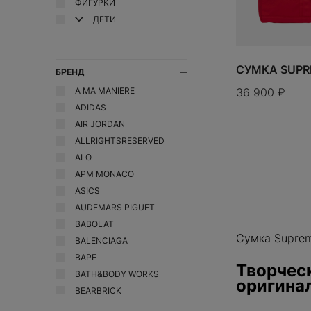
UGG
ФИГУРКИ
BEARBRICK
Crocs
ДЕТИ
Vans
Bicycle
D
Yeezy
Birth of Royal Child
Dior
СУМКА SUPR
Bottega Veneta
БРЕНД
Drew
A MA MANIERE
36 900
₽
Burberry
F
ADIDAS
Fear of God
AIR JORDAN
FENTY BEAUTY
ALLRIGHTSRESERVED
Fragment Design
ALO
G
APM MONACO
Gentle Monster
ASICS
Gisou
AUDEMARS PIGUET
GORE-TEX
BABOLAT
Сумка Suprem
BALENCIAGA
Goyard
BAPE
H
Творчес
BATH&BODY WORKS
Hermes
оригина
BEARBRICK
WELCOM
ДОБАВИТЬ
BICYCLE