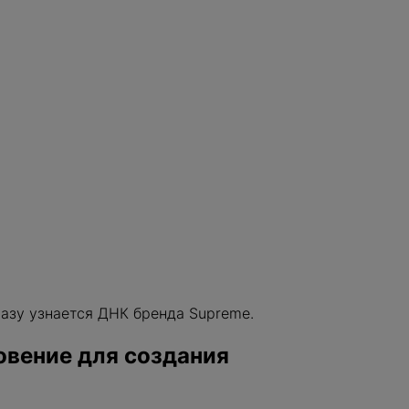
Забыли пароль?
W
WHOOP
Wilson
Y
Yeezy
KAMOTO
o
ДОБАВИ
разу узнается ДНК бренда Supreme.
овение для создания
ДОБАВИТЬ