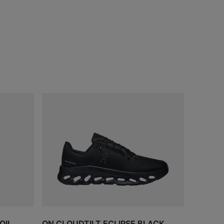
ожно будет узнать при
оформлении заказа.
ДОБАВИТЬ
В КОРЗИНУ
OIL
ON CLOUDTILT ECLIPSE BLACK