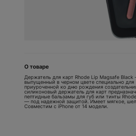
UGG
BEARBRICK
Crocs
Vans
Bicycle
D
Yeezy
Birth of Royal Child
Dior
Bottega Veneta
Drew
Burberry
F
Fear of God
RHODE LIP MAGS
FENTY BEAUTY
Fragment Design
О товаре
G
WELCOM
ДОБАВИТЬ
Держатель для карт Rhode Lip Magsafe Black
Gentle Monster
выпущенный в черном цвете специально для к
приуроченной ко дню рождения создательниц
Gisou
силиконовый держатель для карт предназнач
пептидные бальзамы для губ или тинты Rhode
Мы всегда рады ви
GORE-TEX
— под надежной защитой. Имеет мягкое, шел
сделать ваш перв
Совместим с iPhone от 14 модели.
Goyard
Оставьте свою эле
H
промокод на
скид
Hermes